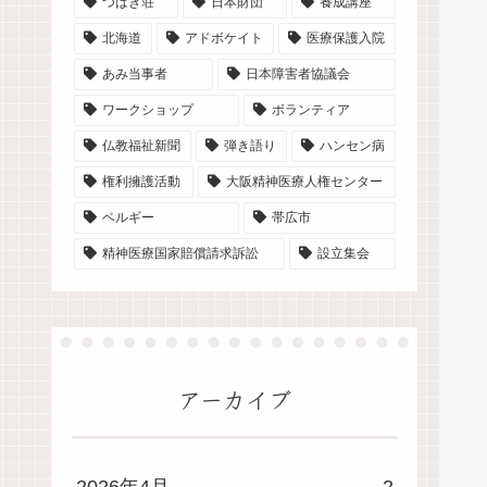
つばき荘
日本財団
養成講座
北海道
アドボケイト
医療保護入院
あみ当事者
日本障害者協議会
ワークショップ
ボランティア
仏教福祉新聞
弾き語り
ハンセン病
権利擁護活動
大阪精神医療人権センター
ベルギー
帯広市
精神医療国家賠償請求訴訟
設立集会
アーカイブ
2026年4月
2