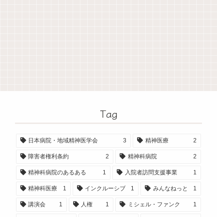
Tag
日本病院・地域精神医学会
3
精神医療
2
障害者権利条約
2
精神科病院
2
精神科病院のあるある
1
入院者訪問支援事業
1
精神科医療
1
インクルーシブ
1
みんなねっと
1
講演会
1
人権
1
ミシェル・ファンク
1